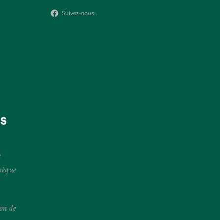
Suivez-nous...
ES
hèque
ion de